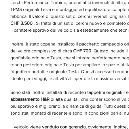
cerchi Performance Turbine, pneumatici invernali di alta qua
TPMS originali Tesla e montaggio ed equilibratura completi 
fabbrica. Il valore di questo set di cerchi invernali originali 
CHF 3.500
. Si tratta di un set di cerchi nuovo e completo 
il carattere sportivo del veicolo sia esteticamente che tec
Inoltre, è stato appena installato il pacchetto campeggio ori
del valore complessivo di circa
CHF 700.
Questo include il
gonfiabile originale Tesla, che si integra perfettamente negli
tenda posteriore originale Tesla per ampliare lo spazio utiliz
frigorifero portatile originale Tesla. Questi accessori rendon
ideale per i viaggi, le attività all'aperto e la massima versatil
Sono stati inoltre installati di recente
 i tappetini originali T
abbassamento H&R
 di alta qualità 
, che conferiscono al vei
più sportivo e migliorano la dinamica di guida. Tutti quest
sono stati montati di recente e sono in condizioni pari al n
Il veicolo viene
venduto con garanzia,
 ovviamente. Inoltre, 