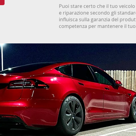
Puoi stare certo che il tuo veico
e riparazione secondo gli standard
influisca sulla garanzia del produt
competenza per mantenere il tuo v