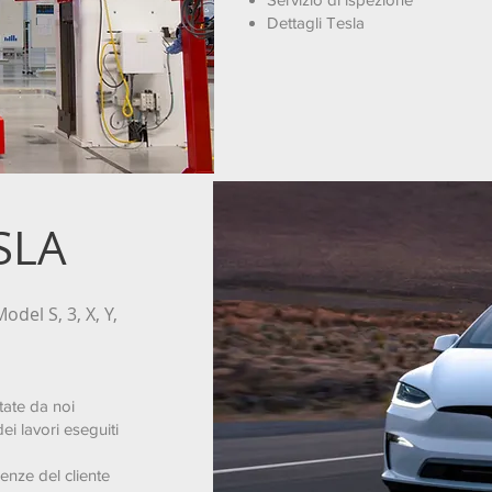
Dettagli Tesla
SLA
odel S, 3, X, Y,
tate da noi
ei lavori eseguiti
enze del cliente