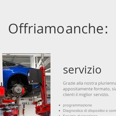
Offriamo
anche
:
servizio
Grazie alla nostra plurienn
appositamente formato, siam
clienti il miglior servizio.
programmazione
Diagnostica di dispositivi e co
Servizio di ispezione