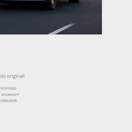
bi originali
i ricambio
 accessori
collaudati