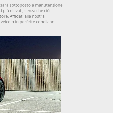
lo sarà sottoposto a manutenzione
 più elevati, senza che ciò
tore. Affidati alla nostra
eicolo in perfette condizioni.