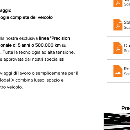
Sca
raggio
logia completa del veicolo
Sta
Sca
la nostra esclusiva 
linea "Precision 
ionale di 5 anni o 500.000 km
 su 
Op
Sca
. Tutta la tecnologia ad alta tensione, 
e approvata dai nostri specialisti.
Rec
 viaggi di lavoro o semplicemente per il 
Sca
Model X combina lusso, spazio e 
tro veicolo.
Pre