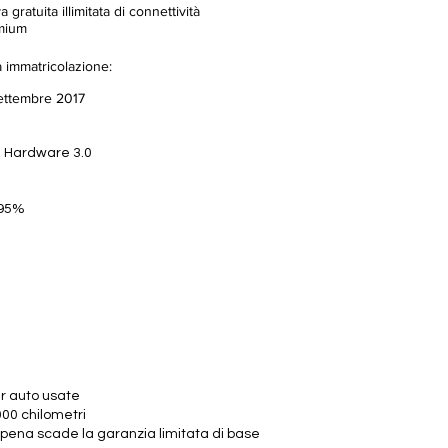
a gratuita illimitata di connettività
mium
 immatricolazione:
ettembre 2017
l Hardware 3.0
 95%
r auto usate
000 chilometri
ppena scade la garanzia limitata di base