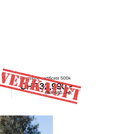
Precisione certificata 500k
CHF 32,990.-
CHF 480.- mlt.