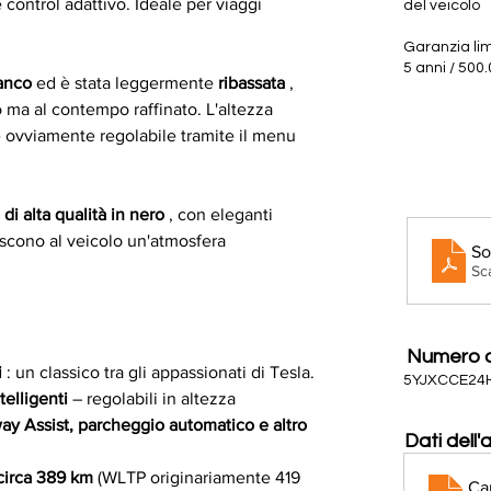
control adattivo. Ideale per viaggi 
del veicolo
Garanzia lim
5 anni / 500
anco
 ed è stata leggermente 
ribassata
 , 
 ma al contempo raffinato. L'altezza 
 ovviamente regolabile tramite il menu 
 di alta qualità in nero
 , con eleganti 
iscono al veicolo un'atmosfera 
So
Sc
Numero di
i
 : un classico tra gli appassionati di Tesla.
5YJXCCE24
elligenti
 – regolabili in altezza
ay Assist, parcheggio automatico e altro 
Dati dell'
circa 389 km
 (WLTP originariamente 419 
Ca