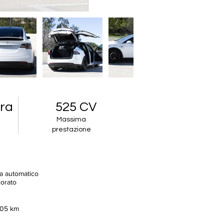
ora
525 CV
Massima
prestazione
ta automatico
iorato
405 km