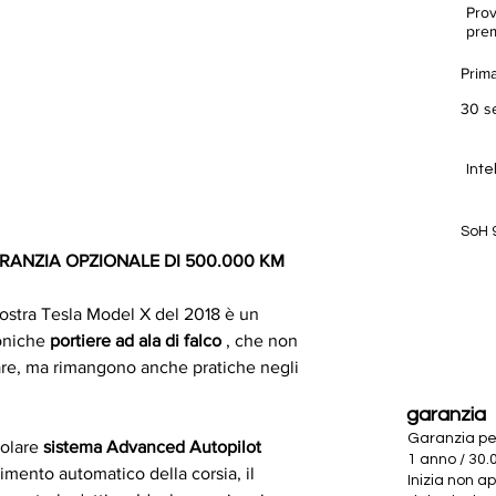
Prov
pre
Prima
30 s
Inte
SoH
ARANZIA OPZIONALE DI 500.000 KM
 nostra Tesla Model X del 2018 è un 
oniche 
portiere ad ala di falco
 , che non 
are, ma rimangono anche pratiche negli 
garanzia
Garanzia pe
olare 
sistema Advanced Autopilot 
1 anno / 30.
imento automatico della corsia, il 
Inizia non a