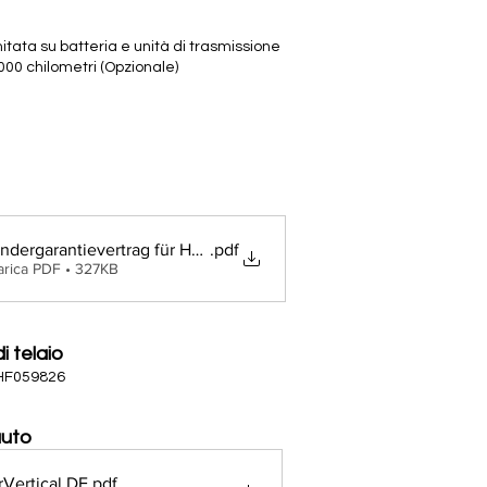
itata su batteria e unità di trasmissione
.000 chilometri (Opzionale)
ndergarantievertrag für Hochvoltbatterie und Antriebseinheit
.pdf
arica PDF • 327KB
 telaio
HF059826
auto
rVertical DE
.pdf