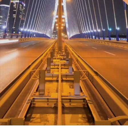
sind spezialisiert auf die Wartung und Reparatur von Fahrzeugen aller
en, einschließlich modernster Elektroautos.
en Sie noch heute einen Termin und erleben Sie unseren erstklassig
ice! Ihre Zufriedenheit ist unsere oberste Priorität!
Termin online buchen