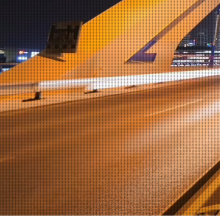
Wir 
Mark
Buch
Serv