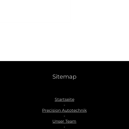
Sitemap
Startseite
-
Precision Autotechnik
-
Unser Team
-