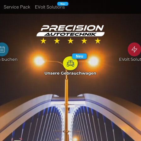
Neu
Service Pack
EVolt Solutions
Neu
n buchen
EVolt Solu
Unsere Gebrauchwagen
ovative Fahrzeugreparaturen bei
cision Autotechnik!
en Sie Ihr Auto in Bestform mit unseren erstklassigen Reparaturdienst